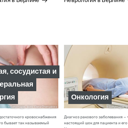
тия в Берлине
Неврология в Берлине
я, сосудистая и
еральная
ргия
Онкология
GettyImages, фото: Elena Chervyakova
GettyImages, ф
достаточного кровоснабжения
Диагноз ракового заболевания – 
сто бывает так называемый
настоящий шок для пациента и его