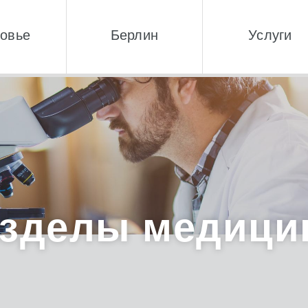
овье
Берлин
Услуги
зделы медиц