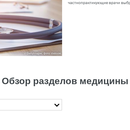
частнопрактикующие врачи выб
GettyImages, фото: daizuoxi
Обзор разделов медицины