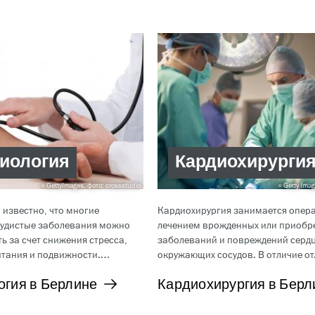
иология
Кардиохирурги
GettyImages, фото: crossstudio
Getty Image
 известно, что многие
Кардиохирургия занимается опер
судистые заболевания можно
лечением врожденных или приобр
ь за счет снижения стресса,
заболеваний и повреждений сердц
итания и подвижности.…
окружающих сосудов. В отличие о
огия в Берлине
Кардиохирургия в Берл