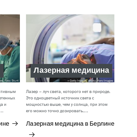
я
Лазерная медицина
s, Foto: Sturti
Getty Images, photo: Hero Images
ативным
Лазер – луч света, которого нет в природе.
етенных
Это одноцветный источник света с
а и
мощностью выше, чем у солнца, при этом
т…
его можно точно дозировать.…
ине
Лазерная медицина в Берлине