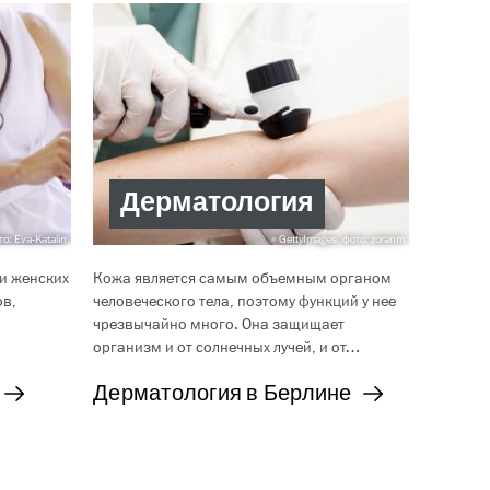
Дерматология
о: Eva-Katalin
GettyImages, фото: zoranm
и женских
Кожа является самым объемным органом
ов,
человеческого тела, поэтому функций у нее
чрезвычайно много. Она защищает
…
организм и от солнечных лучей, и от…
Дерматология в Берлине