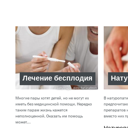
Лечение бесплодия
Нату
GettyImages, фото: BananaStock
Многие пары хотят детей, но не могут их
В натуропати
иметь без медицинской помощи. Нередко
предпочитаю
таким парам жизнь кажется
препаратов 
неполноценной. Оказать им помощь
вместо них 
может…