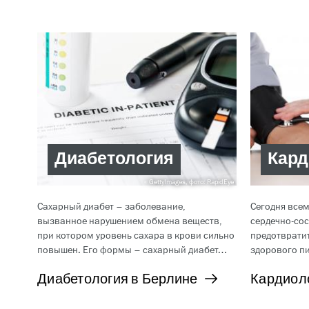
Диабетология
Кард
GettyImages, фото: RapidEye
Сахарный диабет – заболевание,
Сегодня всем
вызванное нарушением обмена веществ,
сердечно-со
при котором уровень сахара в крови сильно
предотвратит
повышен. Его формы – сахарный диабет…
здорового п
Диабетология в Берлине
Кардиол