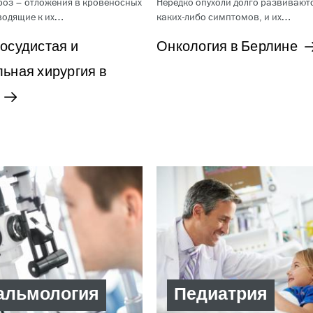
роз – отложения в кровеносных
Нередко опухоли долго развиваютс
водящие к их…
каких-либо симптомов, и их…
осудистая и
Онкология в Берлине
ьная хирургия в
альмология
Педиатрия