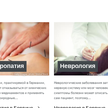
ропатия
Неврология
Getty Images, photo: Global Stock
GettyImages, фото
и, практикуемой в Германии,
Неврологические заболевания за
т отказываться от химических
нервную систему или мозг человек
и медикаментов и применять
симптомы болезни может описать
природные…
сам пациент, поэтому…