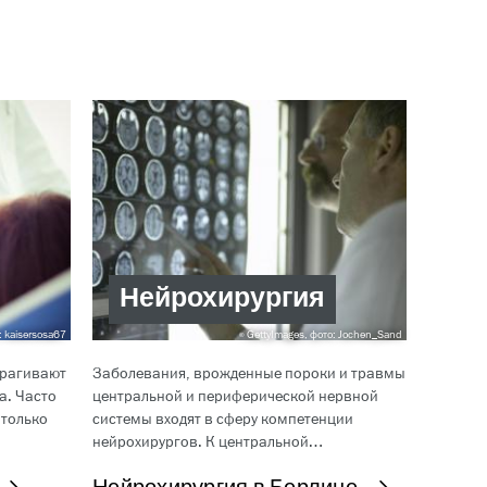
Нейрохирургия
: kaisersosa67
GettyImages, фото: Jochen_Sand
трагивают
Заболевания, врожденные пороки и травмы
а. Часто
центральной и периферической нервной
 только
системы входят в сферу компетенции
нейрохирургов. К центральной…