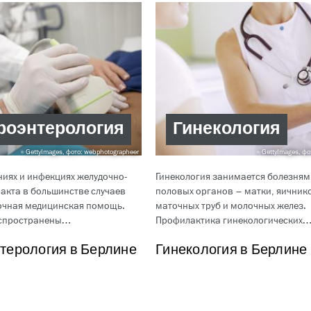
роэнтерология
Гинекология
GettyImages, фото: webphotographeer
GettyImages, фот
иях и инфекциях желудочно-
Гинекология занимается болезням
акта в большинстве случаев
половых органов – матки, яичник
рочная медицинская помощь.
маточных труб и молочных желез.
аспространены…
Профилактика гинекологических
терология в Берлине
Гинекология в Берлине