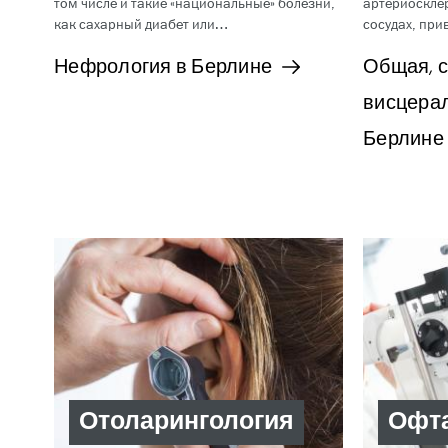
том числе и такие «национальные» болезни,
артериоскле
как сахарный диабет или…
сосудах, при
Нефрология в Берлине
Общая, с
висцерал
Берлине
Отоларингология
Офт