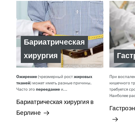
Бариатрическая
хирургия
Гаст
GettyImages, фото: FredFroese
Ожирение
(чрезмерный рост
жировых
При воспален
тканей
) может иметь разные причины.
кишечного тр
Часто это
переедание
и…
требуется с
Наиболее р
Бариатрическая хирургия в
Гастроэн
Берлине