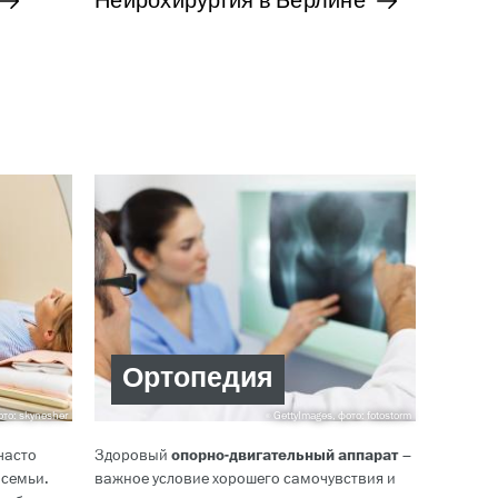
Нейрохирургия в Берлине
Ортопедия
ото: skynesher
GettyImages, фото: fotostorm
часто
Здоровый
опорно-двигательный аппарат
–
 семьи.
важное условие хорошего самочувствия и