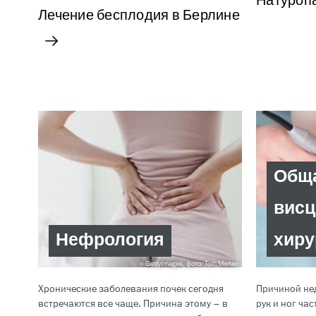
Натуропа
Лечение бесплодия в Берлине
Обща
висц
Нефрология
хиру
GettyImages, фото: Tom Merten
Хронические заболевания почек сегодня
Причиной не
встречаются все чаще. Причина этому – в
рук и ног ча