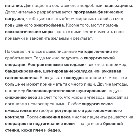
питания
. Для пациента составляется подробный
план рациона
.
Дополнительно разрабатывается
программа физических
нагрузок
, чтобы уменьшить объем жировых тканей за счет
повышенного
энергообмена
. Кроме того, могут помочь
психологические меры
: часто с ними легче изменить свои
привычки и закрепить желаемый результат.
Но бывает, что все вышеописанные
методы лечения
не
срабатывают. Тогда можно подумать о
хирургической
операции
.
Рестриктивными методами
являются, например,
бандажирование
,
шунтирование желудка
или
рукавная
гастропластика
. В результате
желудок
становится меньше и
больше не может принимать так много пищи. Другие методы,
например
билиопанкреатическое шунтирование
, ведут к
снижению веса
за счет того, что жиры и углеводы выходят из
организма непереваренными. Любое
хирургическое
вмешательство
требует
регулярного и долговременного
контроля
. После
снижения веса
многие пациенты решаются на
операцию по подтягиванию кожи
– чаще всего
брюшной
стенки
,
кожи плеч
и
бедер
.