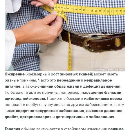
GettyImages, фото: FredFroese
Ожирение
(чрезмерный рост
жировых тканей
) может иметь
разные причины. Часто это
переедание
и
неправильное
питание
, а также
сидячий образ жизни
и
дефицит движения
.
Но бывают и другие причины, например,
нарушение функции
щитовидной железы
. Пациент с большим
избыточным весом
попадает в особую группу риска по другим заболеваниям, в том
числе
сердечно-сосудистые заболевания
,
высокое давление
,
диабет
,
артериосклероз
и
дегенеративные заболевания
.
Терапия
обычно заключается в устойчивом изменении
режима