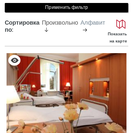
Сортировка
Произвольно
Алфавит
активен
не
по:
Показать
активный
на карте