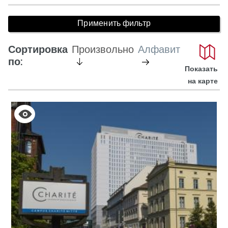
Сортировка
Произвольно
Алфавит
активен
не
по:
Показать
активный
на карте