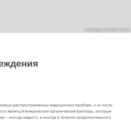
GettyImages, photo: Martin Prescott
реждения
о самых распространенных медицинских проблем, и их число
могут являться внешние или органические факторы, которые
ие – иногда недолго, а иногда в течение продолжительного