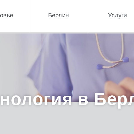
овье
Берлин
Услуги
нология в Бер