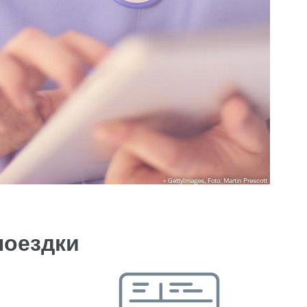
GettyImages, Foto: Martin Prescott
поездки