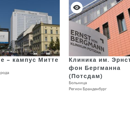
е – кампус Митте
Клиника им. Эрнс
фон Бергманна
орода
(Потсдам)
Больница
Регион Бранденбург