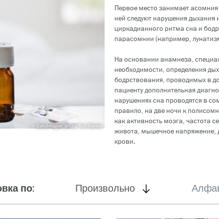
Первое место занимает асомния
ней следуют нарушения дыхания 
циркадианного ритма сна и бод
парасомнии (например, лунатизм
На основании анамнеза, специал
необходимости, определения дых
бодрствования, проводимых в до
пациенту дополнительная диагно
нарушениях сна проводятся в со
правило, на две ночи к полисо
как активность мозга, частота 
GettyImages, photo: Tom Merten
живота, мышечное напряжение, 
крови.
активен
вка по:
Произвольно
Алфа