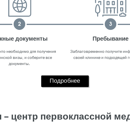
2
3
жные документы
Пребывание
 что необходимо для получения
Заблаговременно получите ин
нской визы, и соберите все
своей клинике и подходящей г
документы.
Подробнее
 – центр первоклассной м