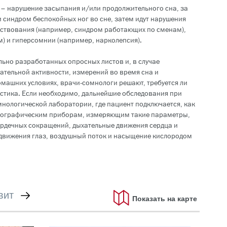
 – нарушение засыпания и/или продолжительного сна, за
и синдром беспокойных ног во сне, затем идут нарушения
рствования (например, синдром работающих по сменам),
) и гиперсомнии (например, нарколепсия).
ьно разработанных опросных листов и, в случае
ательной активности, измерений во время сна и
машних условиях, врачи-сомнологи решают, требуется ли
стика. Если необходимо, дальнейшие обследования при
мнологической лаборатории, где пациент подключается, как
мнографическим приборам, измеряющим такие параметры,
сердечных сокращений, дыхательные движения сердца и
движения глаз, воздушный поток и насыщение кислородом
не
вит
Показать на карте
активный