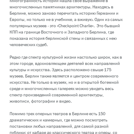
Многогранность истории нашла свое выражение в
многочисленных памятниках архитектуры. Находясь в
Берлине, можно заново перечитать историю Германии и
Европы, но только не в учебнике, а вживую. Один из самых
популярных музеев - это «Checkpoint Charlie». Это бывший
КПП на границе Восточного и Западного Берлина, где
показана история берлинской стены и связанных с нею
человеческих судеб.
Редко где спектр культурной жизни настолько широк, как в
этом городе, вдохновляющем деятелей всех направлений
культуры и искусства. Здесь расположено свыше 175
музеев. Берлин также является и центром современного
искусства. Не только в музеях, но и в открытой богемной
среде и многочисленных галереях можно увидеть весь
спектр произведений современной архитектуры,
живописи, фотографии и видео.
Помимо трех оперных театров в Берлине есть 150
драматических и камерных, где можно посмотреть
постановки любых направлений, для самой разной
публики: от кабаре до классического театра и оперы, со