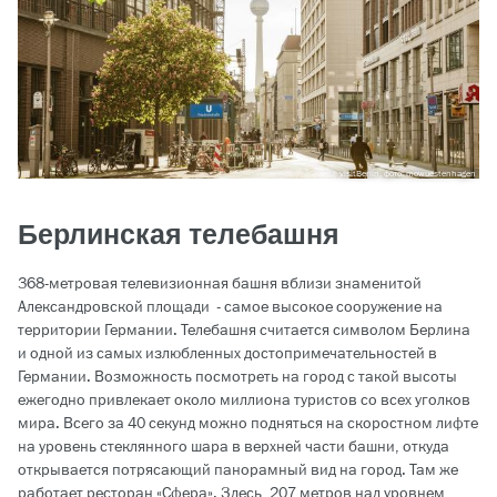
visitBerlin, фото: mowuestenhagen
Берлинская телебашня
368-метровая телевизионная башня вблизи знаменитой
Александровской площади - самое высокое сооружение на
территории Германии. Телебашня считается символом Берлина
и одной из самых излюбленных достопримечательностей в
Германии. Возможность посмотреть на город с такой высоты
ежегодно привлекает около миллиона туристов со всех уголков
мира. Всего за 40 секунд можно подняться на скоростном лифте
на уровень стеклянного шара в верхней части башни, откуда
открывается потрясающий панорамный вид на город. Там же
работает ресторан «Сфера». Здесь, 207 метров над уровнем