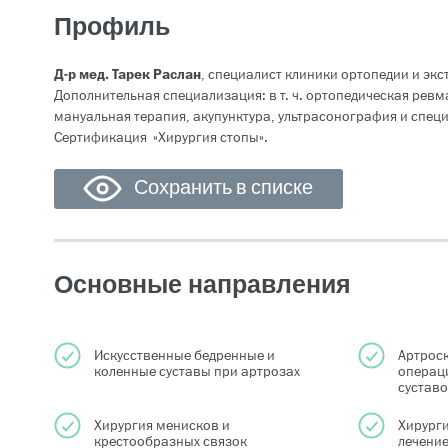
Профиль
Д-р мед. Тарек Раслан
, специалист клиники ортопедии и экс
Дополнительная специализация: в т. ч. ортопедическая рев
мануальная терапия, акупунктура, ультрасонография и спец
Сертификация «Хирургия стопы».
Сохранить в списке
Основные направления
Искусственные бедренные и
Артрос
коленные суставы при артрозах
операц
сустав
Хирургия менисков и
Хирурги
крестообразных связок
лечение