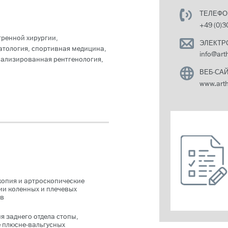
ТЕЛЕФО
+49 (0)3
тренной хирургии,
ЭЛЕКТР
матология, спортивная медицина,
info@arth
иализированная рентгенология,
ВЕБ-СА
www.arth
копия и артроскопические
ии коленных и плечевых
ов
я заднего отдела стопы,
 плюсне-вальгусных