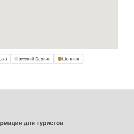
ыха
русский Берлин
Шоппинг
рмация для туристов