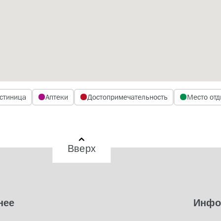
стиница
Аптеки
Достопримечательность
Место отд
Вверх
нее
Инфо