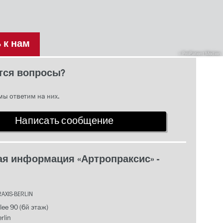
 к нам
ProPatient Medien
тся вопросы?
мы ответим на них.
Написать сообщение
ая информация «Артропраксис» -
AXIS-BERLIN
lee 90 (6й этаж)
rlin