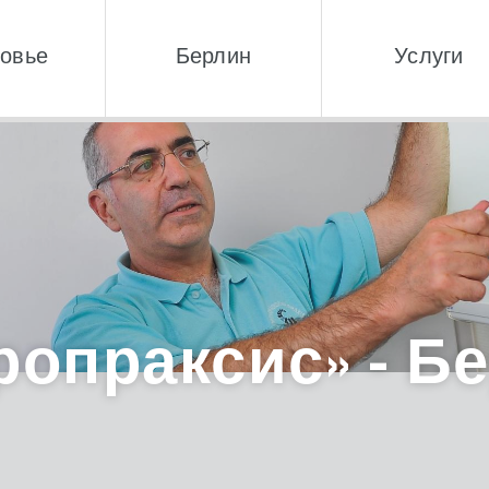
овье
Берлин
Услуги
ропраксис» - Б