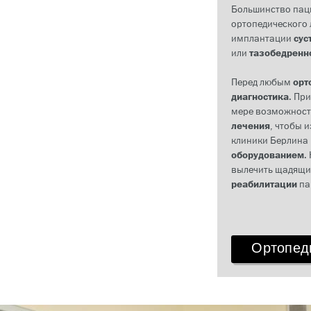
Большинство пац
ортопедического 
имплантации
сус
или
тазобедренно
Перед любым
орт
диагностика
. Пр
мере возможност
лечения
, чтобы 
клиники Берлина
оборудованием
.
вылечить щадящ
реабилитации
па
Ортопед