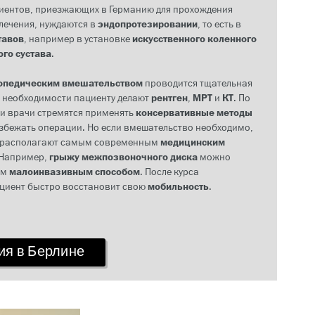
иентов, приезжающих в Германию для прохождения
лечения, нуждаются в
эндопротезировании
, то есть в
тавов
, например в установке
искусственного коленного
го сустава
.
опедическим вмешательством
проводится тщательная
и необходимости пациенту делают
рентген
,
МРТ
и
КТ
. По
и врачи стремятся применять
консервативные методы
избежать операции. Но если вмешательство необходимо,
 располагают самым современным
медицинским
 Например,
грыжу межпозвоночного диска
можно
им
малоинвазивным способом
. После курса
циент быстро восстановит свою
мобильность
.
ия в Берлине