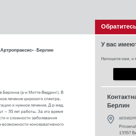
Обратитесь
У вас имею
«Артропраксис» - Берлин
Напишите нам, и 
н
 Берлина (р-н Митте-Веддинг). В
Контактн
ое лечение широкого спектра.
ацию и нужное лечение. Д-р мед.
Берлин
ыт – 35 лет работы. За это время
ести и сложности заболевания
ARTHROPR
се возможности консервативного
Prinzenal
13357 Be