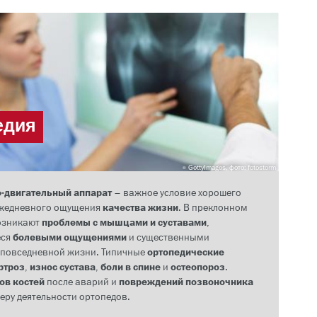
едия
GettyImages, фото: fotostorm
-двигательный аппарат
– важное условие хорошего
ежедневного ощущения
качества жизни
. В преклонном
возникают
проблемы с мышцами и суставами
,
еся
болевыми ощущениями
и существенными
 повседневной жизни. Типичные
ортопедические
ртроз
,
износ сустава
,
боли в спине
и
остеопороз
.
ов костей
после аварий и
повреждений позвоночника
феру деятельности ортопедов.