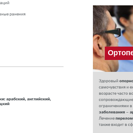
аций
вные ранения
Ортоп
Здоровый
опорно
самочувствия и 
возрасте часто 
и: арабский, английский,
сопровождающи
ецкий
ограничениями в
заболевания
–
а
Лечение
перелом
также входит в с