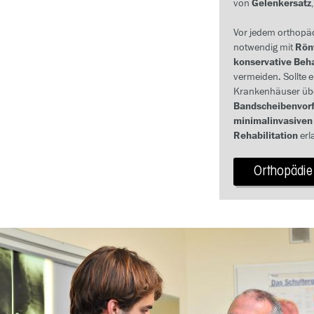
von
Gelenkersatz
Vor jedem orthopäd
notwendig mit
Rön
konservative Be
vermeiden. Sollte 
Krankenhäuser üb
Bandscheibenvorf
minimalinvasiven
Rehabilitation
erl
Orthopädie 