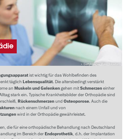
ädie
GettyImages, Foto: fotostorm
gungsapparat
ist wichtig für das Wohlbefinden des
nkt täglich
Lebensqualität
. Die altersbedingt verstärkt
leme an
Muskeln und Gelenken
gehen mit
Schmerzen
einher
lltag stark ein. Typische Krankheitsbilder der Orthopädie sind
erschleiß,
Rückenschmerzen
und
Osteoporose
. Auch die
akturen
nach einem Unfall und von
etzungen
wird in der Orthopädie gewährleistet.
ten, die für eine orthopädische Behandlung nach Deutschland
handlung im Bereich der
Endoprothetik
, d.h. der Implantation