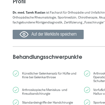
Profil
Dr. med. Tarek Raslan
ist Facharzt für Orthopädie und Unfallchi
Orthopädische Rheumatologie, Sportmedizin, Chirotherapie, Aku
fachgebundene Röntgendiagnostik, Zertifizierung „Fusschirurgie“
Auf der Merkliste speichern
Behandlungsschwerpunkte
Künstlicher Gelenkersatz für Hüfte und
Arthros
Knie bei Gelenkarthrose
Operati
Schulte
Arthroskopische Meniskus- und
Vorfußc
Kreuzbandchirurgie
Hallux v
Standardeingriffe der Handchirurgie
Sportve