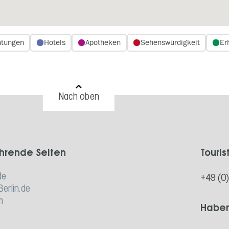
htungen
Hotels
Apotheken
Sehenswürdigkeit
Er
Nach oben
hrende Seiten
Touris
de
+49 (0
Berlin.de
m
Haben