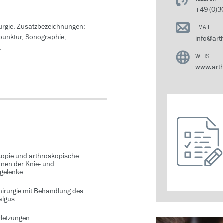
+49 (0)3
rurgie. Zusatzbezeichnungen:
EMAIL
punktur, Sonographie,
info@arth
.
WEBSEITE
www.arth
kopie und arthroskopische
onen der Knie- und
rgelenke
hirurgie mit Behandlung des
algus
rletzungen