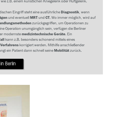
, wie z.B. einem künstlichen Kniegelenk oder Hüftgelenk.
ischen Eingriff steht eine ausführliche
Diagnostik
, wenn
tgen
und eventuell
MRT
und
CT
. Wo immer möglich, wird auf
handlungsmethoden
zurückgegriffen, um Operationen zu
eine Operation unumgänglich sein, verfügen die Berliner
er modernste
medizintechnische Geräte
. Ein
all
kann z.B. besonders schonend mittels eines
 Verfahrens
korrigiert werden. Mithilfe anschließender
angt ein Patient dann schnell seine
Mobilität
zurück.
in Berlin