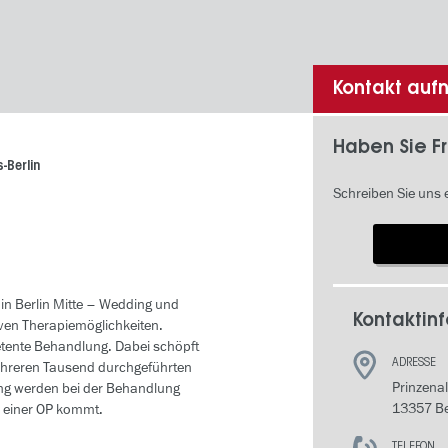
Kontakt au
Haben Sie F
s-Berlin
Schreiben Sie uns 
l in Berlin Mitte – Wedding und
Kontaktinf
ven Therapiemöglichkeiten.
petente Behandlung. Dabei schöpft
ADRESSE
ehreren Tausend durchgeführten
Prinzenal
ng werden bei der Behandlung
13357 Be
 einer OP kommt.
TELEFON