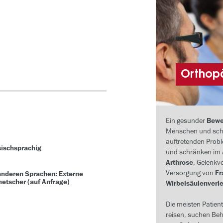
Orthop
Ein gesunder
Bewe
Menschen und sche
auftretenden Prob
ischsprachig
und schränken im A
Arthrose
, Gelenkv
Versorgung von
Fr
anderen Sprachen: Externe
etscher (auf Anfrage)
Wirbelsäulenverl
Die meisten Patien
reisen, suchen Be