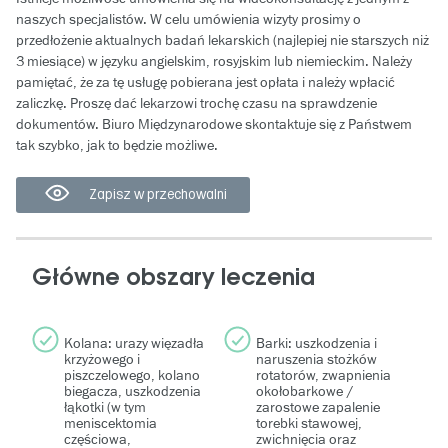
naszych specjalistów. W celu umówienia wizyty prosimy o
przedłożenie aktualnych badań lekarskich (najlepiej nie starszych niż
3 miesiące) w języku angielskim, rosyjskim lub niemieckim. Należy
pamiętać, że za tę usługę pobierana jest opłata i należy wpłacić
zaliczkę. Proszę dać lekarzowi trochę czasu na sprawdzenie
dokumentów. Biuro Międzynarodowe skontaktuje się z Państwem
tak szybko, jak to będzie możliwe.
Zapisz w przechowalni
Główne obszary leczenia
Kolana: urazy więzadła
Barki: uszkodzenia i
krzyżowego i
naruszenia stożków
piszczelowego, kolano
rotatorów, zwapnienia
biegacza, uszkodzenia
okołobarkowe /
łąkotki (w tym
zarostowe zapalenie
meniscektomia
torebki stawowej,
częściowa,
zwichnięcia oraz