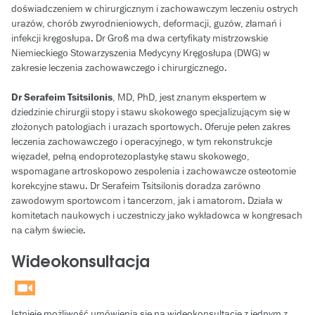
doświadczeniem w chirurgicznym i zachowawczym leczeniu ostrych
urazów, chorób zwyrodnieniowych, deformacji, guzów, złamań i
infekcji kręgosłupa. Dr Groß ma dwa certyfikaty mistrzowskie
Niemieckiego Stowarzyszenia Medycyny Kręgosłupa (DWG) w
zakresie leczenia zachowawczego i chirurgicznego.
Dr Serafeim Tsitsilonis
, MD, PhD, jest znanym ekspertem w
dziedzinie chirurgii stopy i stawu skokowego specjalizującym się w
złożonych patologiach i urazach sportowych. Oferuje pełen zakres
leczenia zachowawczego i operacyjnego, w tym rekonstrukcje
więzadeł, pełną endoprotezoplastykę stawu skokowego,
wspomagane artroskopowo zespolenia i zachowawcze osteotomie
korekcyjne stawu. Dr Serafeim Tsitsilonis doradza zarówno
zawodowym sportowcom i tancerzom, jak i amatorom. Działa w
komitetach naukowych i uczestniczy jako wykładowca w kongresach
na całym świecie.
Wideokonsultacja
Istnieje możliwość umówienia się na wideokonsultację z jednym z