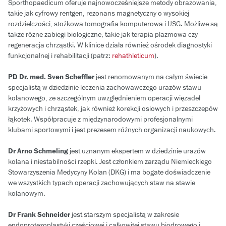
Sporthopaedicum oferuje najnowocześniejsze metody obrazowania,
takie jak cyfrowy rentgen, rezonans magnetyczny o wysokiej
rozdzielczości, stożkowa tomografia komputerowa i USG. Możliwe są
także różne zabiegi biologiczne, takie jak terapia plazmowa czy
regeneracja chrząstki. W klinice działa również ośrodek diagnostyki
funkcjonalnej i rehabilitacji (patrz:
rehathleticum
).
PD Dr. med. Sven Scheffler
jest renomowanym na całym świecie
specjalistą w dziedzinie leczenia zachowawczego urazów stawu
kolanowego, ze szczególnym uwzględnieniem operacji więzadeł
krzyżowych i chrząstek, jak również korekcji osiowych i przeszczepów
łąkotek. Współpracuje z międzynarodowymi profesjonalnymi
klubami sportowymi i jest prezesem różnych organizacji naukowych.
Dr Arno Schmeling
jest uznanym ekspertem w dziedzinie urazów
kolana i niestabilności rzepki. Jest członkiem zarządu Niemieckiego
Stowarzyszenia Medycyny Kolan (DKG) i ma bogate doświadczenie
we wszystkich typach operacji zachowujących staw na stawie
kolanowym.
Dr Frank Schneider
jest starszym specjalistą w zakresie
endoprotezoplastyki częściowej i całkowitej stawu biodrowego i