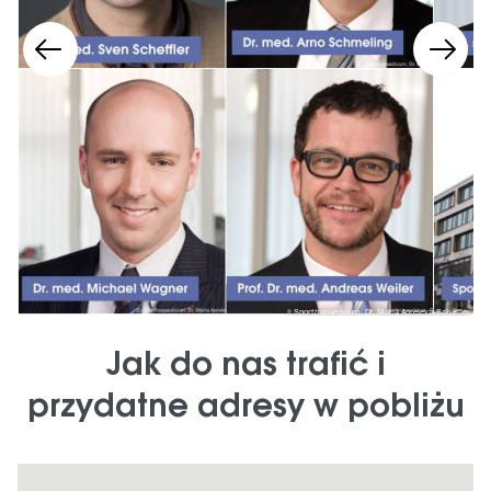
fler
Sporthopaedicum, Dr. Maria Apreleva-Scheffler
Jak do nas trafić i
przydatne adresy w pobliżu