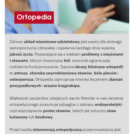
Ortopedia
GettyImages, photo: fotostorm
Zdrowy
układ mięśniowo-szkieletowy
jest ważny dla dobrego
samopoczucia człowieka i zapewnia każdego dnia wysoką
jakość życia
. Pojawiające się z wiekiem
problemy z mięśniami
i stawami
, którym towarzyszy
ból
, znacznie ograniczają
codzienne funkcjonowanie. Typowe
obrazy kliniczne ortopedii
to
artroza
,
choroba zwyrodnieniowa stawów
,
bóle pleców
i
osteoporoza
. Ortopedia zajmuje się również leczeniem
złamań
powypadkowych
i
urazów kręgosłupa
.
Większość pacjentów udających się do Niemiec w celu leczenia
ortopedycznego poszukuje zabiegów z zakresu
endoprotetyki
,
czyli wszczepiania
protez stawów
, takich jak sztuczny
staw
kolanowy
lub
biodrowy
.
Przed każdą
interwencją ortopedyczną
przeprowadzana jest