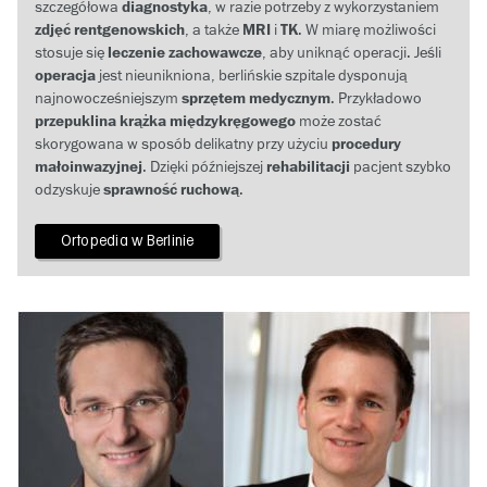
szczegółowa
diagnostyka
, w razie potrzeby z wykorzystaniem
zdjęć rentgenowskich
, a także
MRI
i
TK
. W miarę możliwości
stosuje się
leczenie zachowawcze
, aby uniknąć operacji. Jeśli
operacja
jest nieunikniona, berlińskie szpitale dysponują
najnowocześniejszym
sprzętem medycznym
. Przykładowo
przepuklina krążka międzykręgowego
może zostać
skorygowana w sposób delikatny przy użyciu
procedury
małoinwazyjnej
. Dzięki późniejszej
rehabilitacji
pacjent szybko
odzyskuje
sprawność ruchową
.
Ortopedia w Berlinie