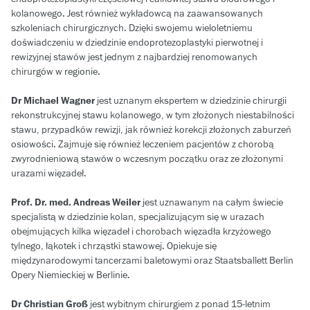
kolanowego. Jest również wykładowcą na zaawansowanych
szkoleniach chirurgicznych. Dzięki swojemu wieloletniemu
doświadczeniu w dziedzinie endoprotezoplastyki pierwotnej i
rewizyjnej stawów jest jednym z najbardziej renomowanych
chirurgów w regionie.
Dr Michael Wagner
jest uznanym ekspertem w dziedzinie chirurgii
rekonstrukcyjnej stawu kolanowego, w tym złożonych niestabilności
stawu, przypadków rewizji, jak również korekcji złożonych zaburzeń
osiowości. Zajmuje się również leczeniem pacjentów z chorobą
zwyrodnieniową stawów o wczesnym początku oraz ze złożonymi
urazami więzadeł.
Prof. Dr. med. Andreas Weiler
jest uznawanym na całym świecie
specjalistą w dziedzinie kolan, specjalizującym się w urazach
obejmujących kilka więzadeł i chorobach więzadła krzyżowego
tylnego, łąkotek i chrząstki stawowej. Opiekuje się
międzynarodowymi tancerzami baletowymi oraz Staatsballett Berlin
Opery Niemieckiej w Berlinie.
Dr Christian Groß
jest wybitnym chirurgiem z ponad 15-letnim