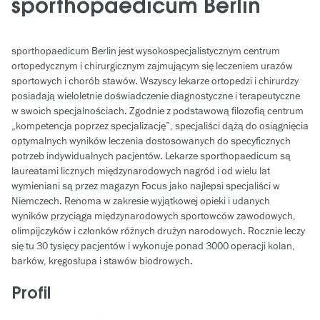
sporthopaedicum Berlin
sporthopaedicum Berlin jest wysokospecjalistycznym centrum
ortopedycznym i chirurgicznym zajmującym się leczeniem urazów
sportowych i chorób stawów. Wszyscy lekarze ortopedzi i chirurdzy
posiadają wieloletnie doświadczenie diagnostyczne i terapeutyczne
w swoich specjalnościach. Zgodnie z podstawową filozofią centrum
„kompetencja poprzez specjalizację”, specjaliści dążą do osiągnięcia
optymalnych wyników leczenia dostosowanych do specyficznych
potrzeb indywidualnych pacjentów. Lekarze sporthopaedicum są
laureatami licznych międzynarodowych nagród i od wielu lat
wymieniani są przez magazyn Focus jako najlepsi specjaliści w
Niemczech. Renoma w zakresie wyjątkowej opieki i udanych
wyników przyciąga międzynarodowych sportowców zawodowych,
olimpijczyków i członków różnych drużyn narodowych. Rocznie leczy
się tu 30 tysięcy pacjentów i wykonuje ponad 3000 operacji kolan,
barków, kręgosłupa i stawów biodrowych.
Profil