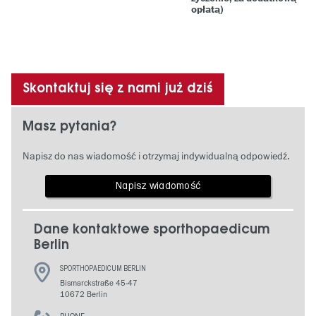
opłatą)
Skontaktuj się z nami już dziś
Masz pytania?
Napisz do nas wiadomość i otrzymaj indywidualną odpowiedź.
Napisz wiadomość
Dane kontaktowe sporthopaedicum
Berlin
SPORTHOPAEDICUM BERLIN
Bismarckstraße 45-47
10672 Berlin