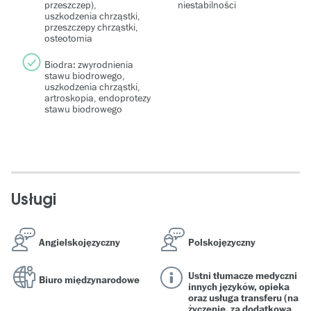
przeszczep),
niestabilności
uszkodzenia chrząstki,
przeszczepy chrząstki,
osteotomia
Biodra: zwyrodnienia
stawu biodrowego,
uszkodzenia chrząstki,
artroskopia, endoprotezy
stawu biodrowego
Usługi
Angielskojęzyczny
Polskojęzyczny
Ustni tłumacze medyczni
Biuro międzynarodowe
innych języków, opieka
oraz usługa transferu (na
życzenie, za dodatkową