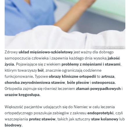
GettyImages, photo: fotostorm
Zdrowy
układ mięśniowo-szkieletowy
jest ważny dla dobrego
samopoczucia człowieka i zapewnia każdego dnia wysoką
jakość
życia
. Pojawiające się z wiekiem
problemy z mięśniami i stawami
,
którym towarzyszy
ból
, znacznie ograniczają codzienne
funkcjonowanie. Typowe
obrazy kliniczne ortopedii
to
artroza
,
choroba zwyrodnieniowa stawów
,
bóle pleców
i
osteoporoza
.
Ortopedia zajmuje się również leczeniem
złamań powypadkowych
i
urazów kręgosłupa
.
Większość pacjentów udających się do Niemiec w celu leczenia
ortopedycznego poszukuje zabiegów z zakresu
endoprotetyki
, czyli
wszczepiania
protez stawów
, takich jak sztuczny
staw kolanowy
lub
biodrowy
.