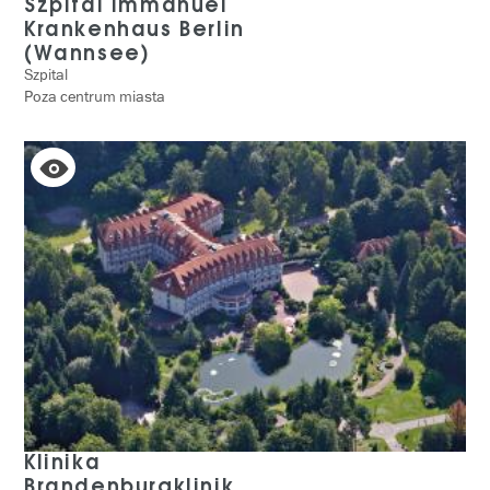
Szpital Immanuel
Krankenhaus Berlin
(Wannsee)
Szpital
Poza centrum miasta
Klinika
Brandenburgklinik