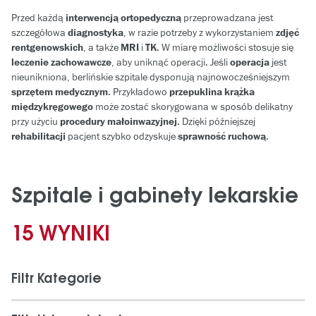
Przed każdą
interwencją ortopedyczną
przeprowadzana jest
szczegółowa
diagnostyka
, w razie potrzeby z wykorzystaniem
zdjęć
rentgenowskich
, a także
MRI
i
TK
. W miarę możliwości stosuje się
leczenie zachowawcze
, aby uniknąć operacji. Jeśli
operacja
jest
nieunikniona, berlińskie szpitale dysponują najnowocześniejszym
sprzętem medycznym
. Przykładowo
przepuklina krążka
międzykręgowego
może zostać skorygowana w sposób delikatny
przy użyciu
procedury małoinwazyjnej
. Dzięki późniejszej
rehabilitacji
pacjent szybko odzyskuje
sprawność ruchową
.
Szpitale i gabinety lekarskie
15 WYNIKI
Filtr Kategorie