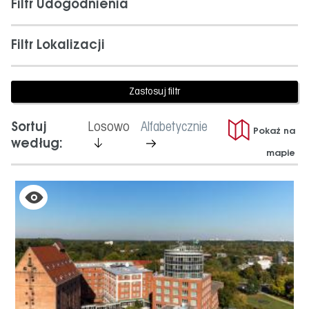
Filtr Udogodnienia
Filtr Lokalizacji
jest
Sortuj
Losowo
Alfabetycznie
Pokaż na
aktywny
nie
według:
mapie
jest
aktywny