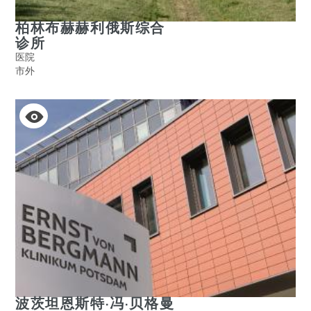
柏林布赫赫利俄斯综合
诊所
医院
市外
波茨坦恩斯特·冯·贝格曼