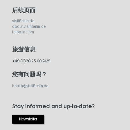
后续页面
visitBerlin.de
about.visitBerlin.de
laibolin.com
旅游信息
+49 (0)30 25 00 2481
您有问题吗？
health@visitBerlin.de
Stay informed and up-to-date?
Newsletter