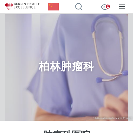
Chinese, Simplified
我的观察
0
跳
转
到
主
要
内
容
柏林肿瘤科
GettyImages, photo: Martin Prescott