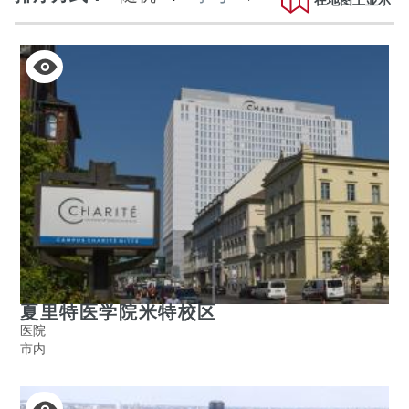
在地图上显示
活
积
动
极
的
夏里特医学院米特校区
医院
市内