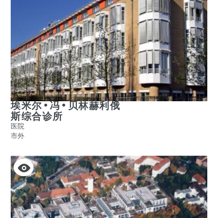
埃米尔•冯•贝林赫利俄
斯综合诊所
医院
市外