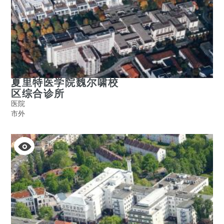
夏里特医学院魏尔啸校
区综合诊所
医院
市外