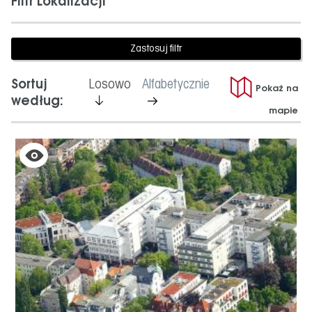
Filtr Lokalizacji
jest
Sortuj
Losowo
Alfabetycznie
Pokaż na
aktywny
nie
według:
mapie
jest
aktywny