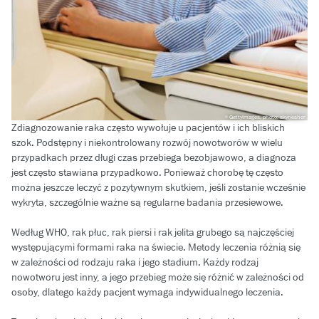
GettyImages, photo: skynesher
Zdiagnozowanie raka często wywołuje u pacjentów i ich bliskich
szok. Podstępny i niekontrolowany rozwój nowotworów w wielu
przypadkach przez długi czas przebiega bezobjawowo, a diagnoza
jest często stawiana przypadkowo. Ponieważ chorobę tę często
można jeszcze leczyć z pozytywnym skutkiem, jeśli zostanie wcześnie
wykryta, szczególnie ważne są regularne badania przesiewowe.
Według WHO, rak płuc, rak piersi i rak jelita grubego są najczęściej
występującymi formami raka na świecie. Metody leczenia różnią się
w zależności od rodzaju raka i jego stadium. Każdy rodzaj
nowotworu jest inny, a jego przebieg może się różnić w zależności od
osoby, dlatego każdy pacjent wymaga indywidualnego leczenia.