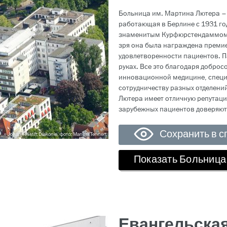
Больница им. Мартина Лютера –
работающая в Берлине с 1931 го
знаменитым Курфюрстендаммом.
зря она была награждена премией
удовлетворенности пациентов. П
руках. Все это благодаря доброс
инновационной медицине, спец
сотрудничеству разных отделени
Лютера имеет отличную репутацию
зарубежных пациентов доверяют 
Сохранить в с
Johannesstift Diakonie, фото: Manuel Tennert
Показать Больница
Евангельска