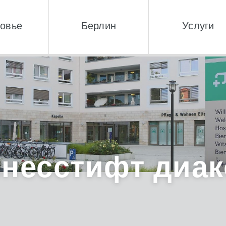
овье
Берлин
Услуги
несстифт диа