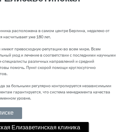
иника расположена в самом центре Берлина, недалеко от
я насчитывает уже 180 лет.
и имеют превосходную репутацию во всем мире. Всем
ьный уход и лечение в соответствии с последними научными
и-специалисты различных направлений и средний
товы помочь. Пункт скорой помощи круглосуточно
тов.
хода за больными регулярно контролируется независимыми
ентам гарантируется, что система менеджмента качества
еменном уровне.
писке
ская Елизаветинская клиника