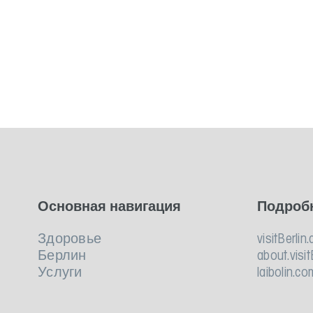
Основная навигация
Подроб
Здоровье
visitBerlin.
Берлин
about.visit
Услуги
laibolin.co