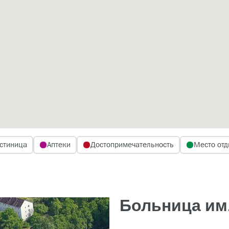
стиница
Аптеки
Достопримечательность
Место отд
Больница им