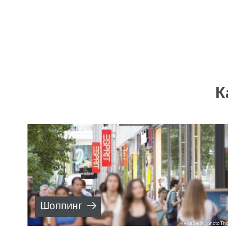
К
Шоппинг
visitBerlin, photo T