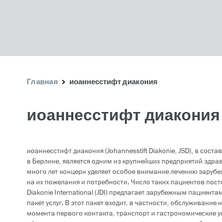
Главная
иоаннесстифт диакония
иоаннесстифт диакония
иоаннесстифт диакония (Johannesstift Diakonie, JSD), в сост
в Берлине, является одним из крупнейших предприятий здра
много лет концерн уделяет особое внимание лечению заруб
на их пожелания и потребности. Число таких пациентов посто
Diakonie International (JDI) предлагает зарубежным пацие
пакет услуг. В этот пакет входит, в частности, обслуживание
момента первого контакта, транспорт и гастрономические ус