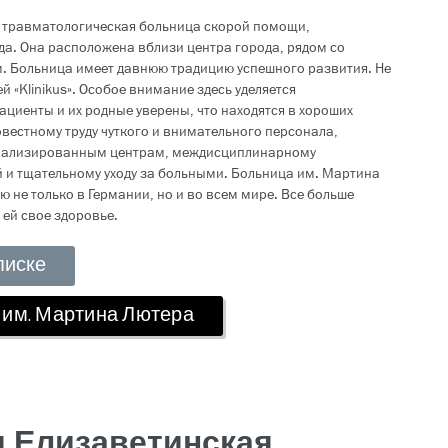
 травматологическая больница скорой помощи,
да. Она расположена вблизи центра города, рядом со
 Больница имеет давнюю традицию успешного развития. Не
 «Klinikus». Особое внимание здесь уделяется
ациенты и их родные уверены, что находятся в хороших
овестному труду чуткого и внимательного персонала,
иализированным центрам, междисциплинарному
й и тщательному уходу за больными. Больница им. Мартина
 не только в Германии, но и во всем мире. Все больше
ей свое здоровье.
писке
 им. Мартина Лютера
я Елизаветинская