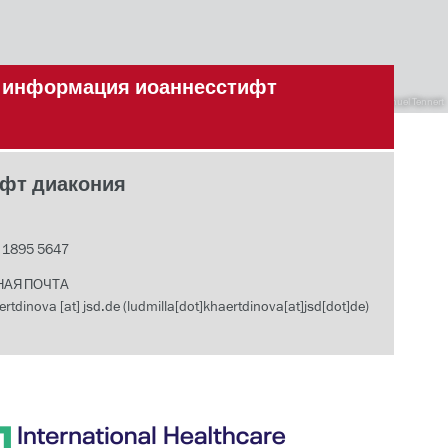
я информация иоаннесстифт
Johannesstift Diakonie, фото: Manuel Tennert
фт диакония
- 1895 5647
НАЯ ПОЧТА
ertdinova
[at]
jsd.de
(ludmilla[dot]khaertdinova[at]jsd[dot]de)