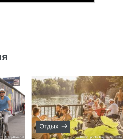
мя
Отдых
oto: Philipp Koschel
visitBerlin, photo: Dagmar Schwelle