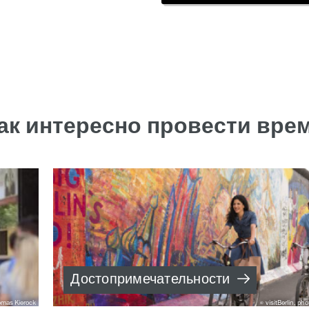
ак интересно провести вре
Достопримечательности
homas Kierock
visitBerlin, ph