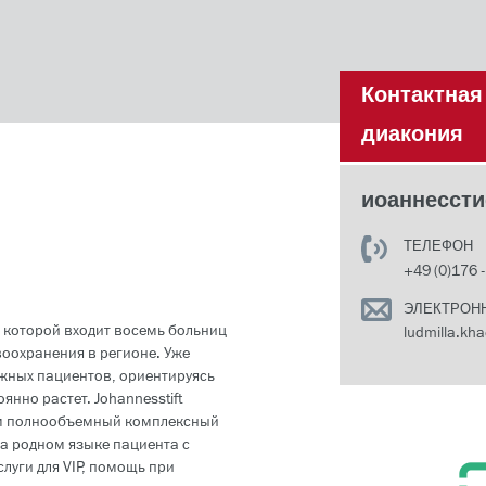
Контактна
диакония
иоаннессти
ТЕЛЕФОН
+49 (0)176 
ЭЛЕКТРОН
ав которой входит восемь больниц
ludmilla.kha
воохранения в регионе. Уже
ежных пациентов, ориентируясь
янно растет. Johannesstift
нтам полнообъемный комплексный
 на родном языке пациента с
луги для VIP, помощь при