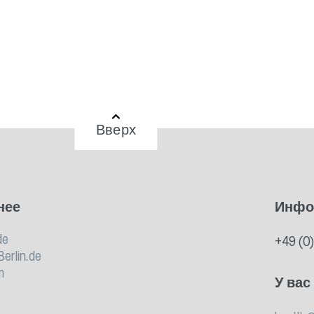
Вверх
нее
Инфо
de
+49 (0
Berlin.de
m
У вас