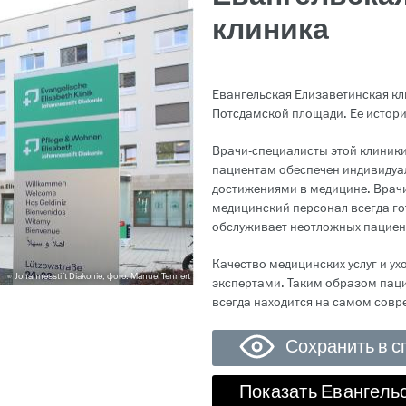
клиника
Евангельская Елизаветинская кл
Потсдамской площади. Ее истори
Врачи-специалисты этой клиник
пациентам обеспечен индивидуал
достижениями в медицине. Врач
медицинский персонал всегда го
обслуживает неотложных пациен
Качество медицинских услуг и у
Johannesstift Diakonie, фото: Manuel Tennert
экспертами. Таким образом паци
всегда находится на самом совр
Сохранить в с
Показать Евангель