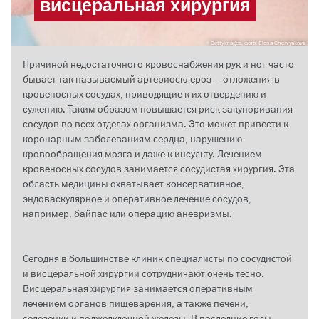
висцеральная хирургия
GettyImages, фото: Elena Chervyakova
Причиной недостаточного кровоснабжения рук и ног часто
бывает так называемый артериосклероз – отложения в
кровеносных сосудах, приводящие к их отвердению и
сужению. Таким образом повышается риск закупоривания
сосудов во всех отделах организма. Это может привести к
коронарным заболеваниям сердца, нарушению
кровообращения мозга и даже к инсульту. Лечением
кровеносных сосудов занимается сосудистая хирургия. Эта
область медицины охватывает консервативное,
эндоваскулярное и оперативное лечение сосудов,
например, байпас или операцию аневризмы.
Сегодня в большинстве клиник специалисты по сосудистой
и висцеральной хирургии сотрудничают очень тесно.
Висцеральная хирургия занимается оперативным
лечением органов пищеварения, а также печени,
селезенки и поджелудочной железы. В последние годы