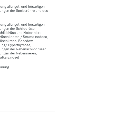
ng aller gut- und bösartigen
ungen der Speiseröhre und des
ng aller gut- und bösartigen
ungen der Schilddrüse,
hilddrüse und Nebenniere
drüsenknoten / Struma nodosa,
rüsenkrebs, Basedow-
ung/ Hyperthyreose,
ungen der Nebenschilddrüsen,
ungen der Nebennieren,
alkarzinose)
inung