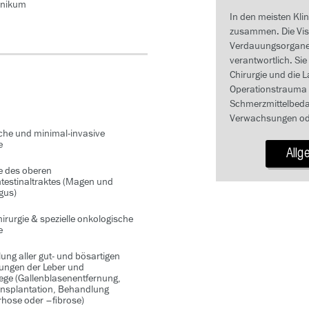
inikum
In den meisten Klin
zusammen. Die Visz
Verdauungsorgane 
verantwortlich. Sie
Chirurgie und die 
Operationstrauma ve
Schmerzmittelbedar
Verwachsungen ode
che und minimal-invasive
e
Allg
e des oberen
ntestinaltraktes (Magen und
gus)
rurgie & spezielle onkologische
e
ng aller gut- und bösartigen
ungen der Leber und
ege (Gallenblasenentfernung,
ansplantation, Behandlung
rhose oder –fibrose)