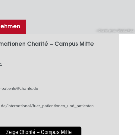
fnehmen
Charité, photo: Wiebke Peitz
rmationen Charité – Campus Mitte
 1
n
l-patients@charite.de
.de/international/fuer_patientinnen_und_patienten
Zeige Charité – Campus Mitte