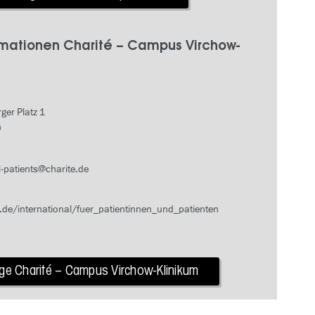
rmationen Charité – Campus Virchow-
ger Platz 1
n
l-patients@charite.de
.de/international/fuer_patientinnen_und_patienten
ige Charité – Campus Virchow-Klinikum