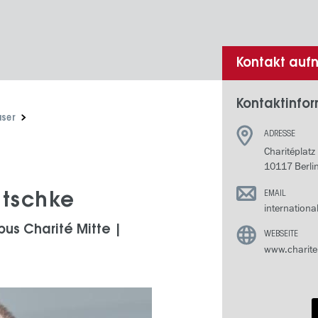
Kontakt au
Kontaktinfo
user
ADRESSE
Charitéplatz
10117 Berli
EMAIL
atschke
internationa
pus Charité Mitte |
WEBSEITE
www.charite