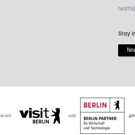
health@
Stay 
New
ive von
und
gef