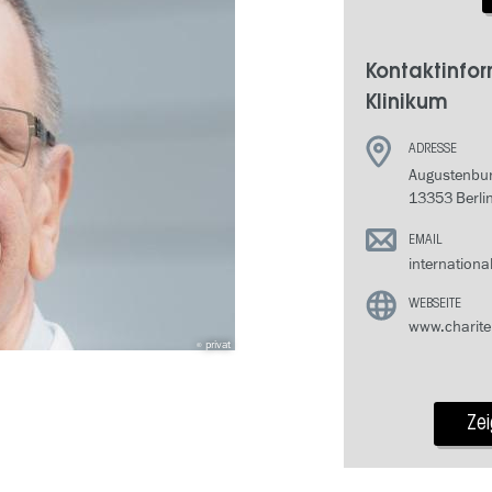
Kontaktinfo
Klinikum
ADRESSE
Augustenbur
13353 Berli
EMAIL
internationa
WEBSEITE
www.charite
privat
Ze