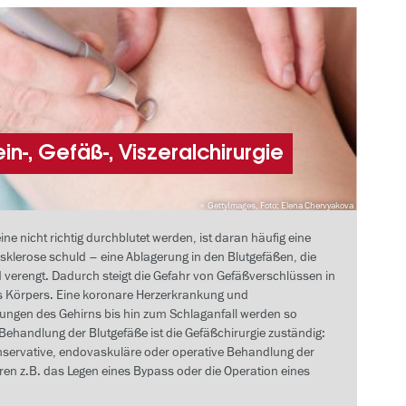
in-, Gefäß-, Viszeralchirurgie
GettyImages, Foto: Elena Chervyakova
e nicht richtig durchblutet werden, ist daran häufig eine
sklerose schuld – eine Ablagerung in den Blutgefäßen, die
d verengt. Dadurch steigt die Gefahr von Gefäßverschlüssen in
s Körpers. Eine koronare Herzerkrankung und
ungen des Gehirns bis hin zum Schlaganfall werden so
 Behandlung der Blutgefäße ist die Gefäßchirurgie zuständig:
nservative, endovaskuläre oder operative Behandlung der
en z.B. das Legen eines Bypass oder die Operation eines