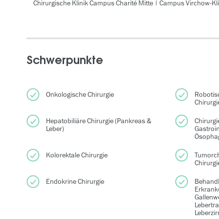
Chirurgische Klinik Campus Charité Mitte | Campus Virchow-Kl
Schwerpunkte
Onkologische Chirurgie
Robotis
Chirurgi
Hepatobiliäre Chirurgie (Pankreas &
Chirurgi
Leber)
Gastroi
Ösopha
Kolorektale Chirurgie
Tumorchi
Chirurgi
Endokrine Chirurgie
Behandlu
Erkrank
Gallenw
Lebertr
Leberzir