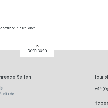
chaftliche Publikationen
Nach oben
hrende Seiten
Touris
de
+49 (0
Berlin.de
m
Haben