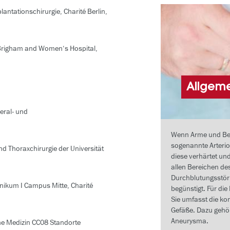
lantationschirurgie, Charité Berlin,
Brigham and Women‘s Hospital,
Allgeme
zeral- und
Wenn Arme und Bein
sogenannte Arterio
und Thoraxchirurgie der Universität
diese verhärtet un
allen Bereichen de
Durchblutungsstör
inikum I Campus Mitte, Charité
begünstigt. Für die
Sie umfasst die ko
Gefäße. Dazu gehör
Aneurysma.
che Medizin CC08 Standorte