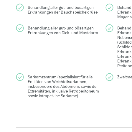
Behandlung aller gut- und bösartigen
Behandlu
Erkrankungen der Bauchspeicheldrüse
Erkrank
Magens
Behandlung aller gut- und bösartigen
Behandlu
Erkrankungen von Dick- und Mastdarm
Erkrank
Nebensc
(Schild
Schildd
Erkrank
Erkrank
Erkrank
Peritone
Sarkomzentrum (spezialisiert für alle
Zweitme
Entitäten von Weichteilsarkomen,
insbesondere des Abdomens sowie der
Extremitäten, inklusive Retroperitoneum
sowie intrapelvine Sarkome)