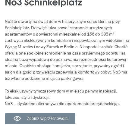
No3 Schinkelplatz
No3 to otwarty na świat dom w historycznym sercu Berlina przy
Schinkelplatz. Dziewięć luksusowo i starannie urządzonych
apartamentów o powierzchni mieszkalnej od 156 do 335 m²
zachwyca ekskluzywnym komfortem i niepowtarzalnym widokiem na
Wyspę Muzeów i nowy Zamek w Berlinie. Nieopodal szpitala Charité
oferują one spokojne schronienie na czas przyjemnego pobytu i są
idealną bazą wypadową do poznawania różnorodności kulturowej
miasta. Osobista obsługa konsjerża, sprzątanie, prywatny ogród i
salon dla gości przy wejściu zapewniają komfortowy pobyt. No3 ma
też własne podziemne miejsca parkingowe.
To ekskluzywny tymczasowy dom w miejscu pełnym inspiracji,
luksusu, stylu i dyskrecji.
No3 – dyskretna alternatywa dla apartamentu prezydenckiego.
Zapisz w przechowalni