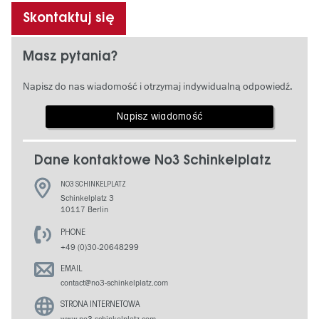
Skontaktuj się
Masz pytania?
Napisz do nas wiadomość i otrzymaj indywidualną odpowiedź.
Napisz wiadomość
Dane kontaktowe No3 Schinkelplatz
NO3 SCHINKELPLATZ
Schinkelplatz 3
10117 Berlin
PHONE
+49 (0)30-20648299
EMAIL
contact@no3-schinkelplatz.com
STRONA INTERNETOWA