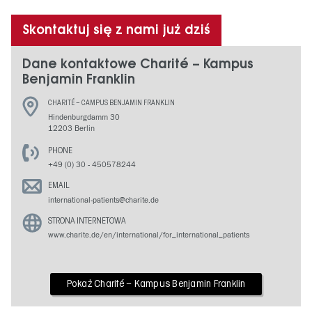
Skontaktuj się z nami już dziś
Dane kontaktowe Charité – Kampus
Benjamin Franklin
CHARITÉ – CAMPUS BENJAMIN FRANKLIN
Hindenburgdamm 30
12203 Berlin
PHONE
+49 (0) 30 - 450578244
EMAIL
international-patients@charite.de
STRONA INTERNETOWA
www.charite.de/en/international/for_international_patients
Pokaż Charité – Kampus Benjamin Franklin