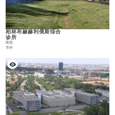
柏林布赫赫利俄斯综合
诊所
医院
市外