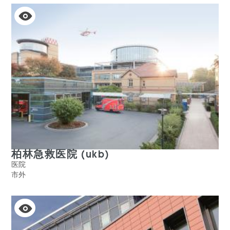
动
极
的
柏林急救医院 (ukb)
医院
市外