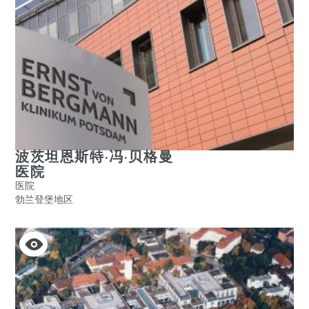
波茨坦恩斯特·冯·贝格曼
医院
医院
勃兰登堡地区