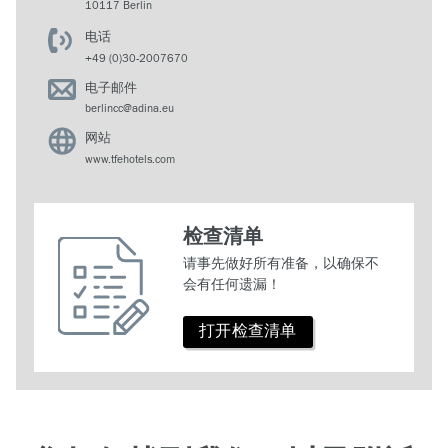
10117 Berlin
电话
+49 (0)30-2007670
电子邮件
berlincc@adina.eu
网站
www.tfehotels.com
检查清单
请事先做好所有准备，以确保不
会有任何遗漏！
打开检查清单