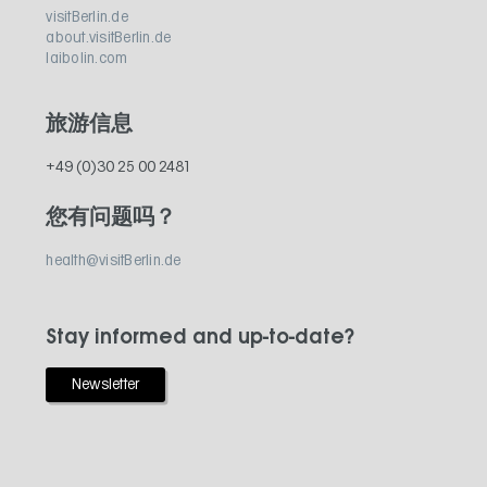
visitBerlin.de
about.visitBerlin.de
laibolin.com
旅游信息
+49 (0)30 25 00 2481
您有问题吗？
health@visitBerlin.de
Stay informed and up-to-date?
Newsletter