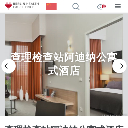
Chinese, Simplified
我的观察
0
跳
转
到
主
要
内
查理检查站阿迪纳公寓
容
式酒店
Adina Apartment Hotels