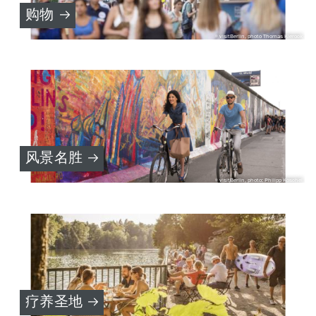
购物
visitBerlin, photo Thomas Kierock
风景名胜
visitBerlin, photo: Philipp Koschel
疗养圣地