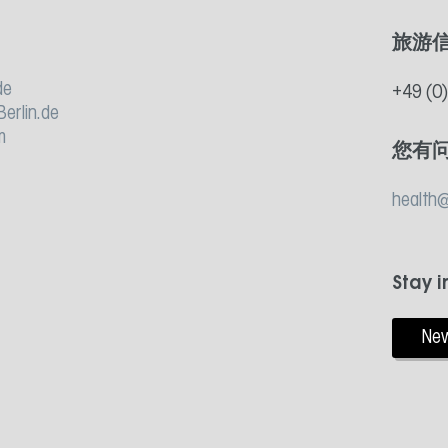
面
旅游
de
+49 (0
Berlin.de
m
您有
health@
Stay 
New