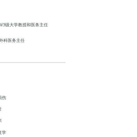
合科W3级大学教授和医务主任
面外科医务主任
损伤
常
术
复学