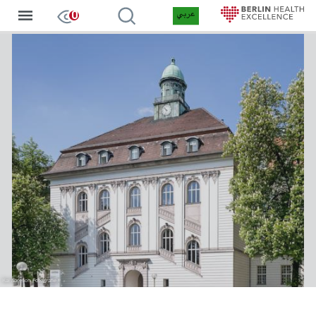
Arabic
إدخالات ف
0
جاوز
لى
لمحتوى
لرئيسي
Kai Abresch Fotografie