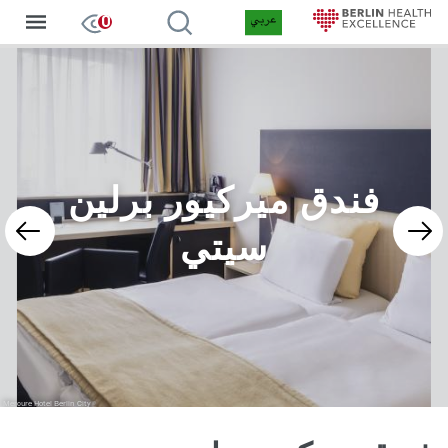
Arabic
إدخالات ف
0
جاوز
لى
لمحتوى
لرئيسي
فندق ميركيور برلين
سيتي
Mercure Hotel Berlin City