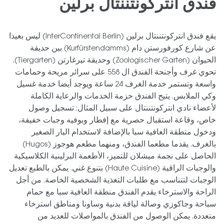
فندق انتركونتننتال برلين
يقع فندق انتركونتننتال برلين (InterContinental Berlin) ليس بعيدا
عن شارع كورفورستن دام (Kurfürstendamms) بين حديقة
الحيوان (Zoologischer Garten) وحديقة تيرغارتن (Tiergarten).
تحوي غرف وأجنحة الفندق ال 558 على سرائر مريحة وحمامات
واسعة وتستمر خدمة الغرف 24 ساعة ويوجد أيضا خدمة غسيل
وكي الملابس. يتيح الفندق حزمة الخدمات والرعاية الكاملة
لأعضاء نادي انتركونتننتال على سبيل المثال: تسجيل وصول
خاص، وقاعة استقبال حصرية مع إفطار وبوفيه وجبات خفيفة،
ودخول منطقة العافية سبا بالإضافة لاستخدام البار الصغير
بالغرف. يقدما مطعما الفندق، ومنهما مطعم هوجوز (Hugos)
الحاصل على نجمة ميشلان للتميز، الأطعمة البرلينية الكلاسيكية
والوجبات الراقية (Haute Cuisine) بتنوع غني. يمكن بالطبع تعديل
الوجبات لتتناسب مع طلبات التغذية الشخصية الخاصة. من أجل
الراحة والاسترخاء يقدم الفندق منطقة العافية سبا مع حمام
سباحة وجاكوزي وصالة لياقة بدنية وساونا ومناطق استرخاء
متعددة. يمكن الوصول من الفندق بالمواصلات للعديد من