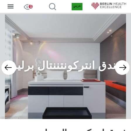
Arabic
إدخالات ف
0
جاوز
لى
لمحتوى
لرئيسي
فندق انتركونتننتال برلين
InterContinental Berlin